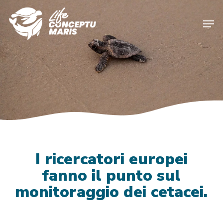
Skip
to
Men
main
content
I ricercatori europei
fanno il punto sul
monitoraggio dei cetacei.