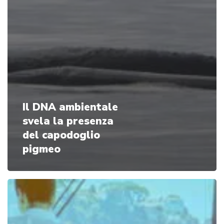
Il DNA ambientale
svela la presenza
del capodoglio
pigmeo
LIFE
Conceptu
Maris
si